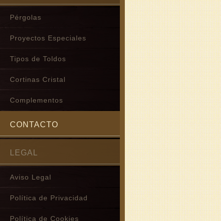
Pérgolas
Proyectos Especiales
Tipos de Toldos
Cortinas Cristal
Complementos
CONTACTO
LEGAL
Aviso Legal
Política de Privacidad
Política de Cookies