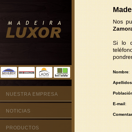
Madei
Nos pu
Zamor
Si lo 
teléfo
pondrem
Nombre
:
Apellidos
Població
NUESTRA EMPRESA
E-mail
:
NOTICIAS
Comentar
PRODUCTOS