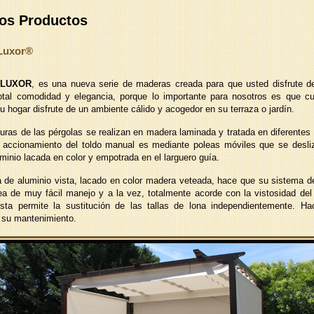
os Productos
Luxor®
 LUXOR
, es una nueva serie de maderas creada para que usted disfrute d
total comodidad y elegancia, porque lo importante para nosotros es que c
u hogar disfrute de un ambiente cálido y acogedor en su terraza o jardín.
turas de las pérgolas se realizan en madera laminada y tratada en diferente
l accionamiento del toldo manual es mediante poleas móviles que se desli
minio lacada en color y empotrada en el larguero guía.
ría de aluminio vista, lacado en color madera veteada, hace que su sistema d
ea de muy fácil manejo y a la vez, totalmente acorde con la vistosidad del
 vista permite la sustitución de las tallas de lona independientemente. H
su mantenimiento.