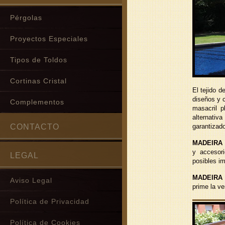
Pérgolas
Proyectos Especiales
Tipos de Toldos
Cortinas Cristal
El tejido d
diseños y 
Complementos
masacril p
alternativ
CONTACTO
garantizad
MADEIRA
y accesori
LEGAL
posibles im
MADEIRA
Aviso Legal
prime la ve
Política de Privacidad
Política de Cookies