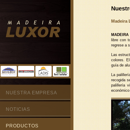
Nuestr
Madeira 
MADEIRA
libre con 
regrese a s
Las estruc
colores. E
guía de alu
La palille
recogida s
palillería
económico 
NUESTRA EMPRESA
NOTICIAS
PRODUCTOS