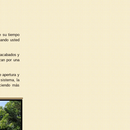
e su tiempo
uando usted
s acabados y
zan por una
e apertura y
 sistema, la
aciendo más