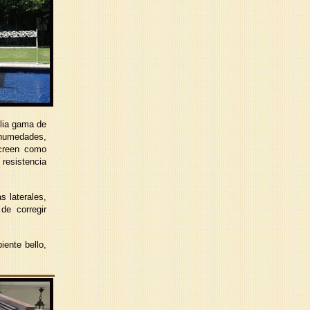
plia gama de
s humedades,
screen como
 resistencia
s laterales,
de corregir
ente bello,