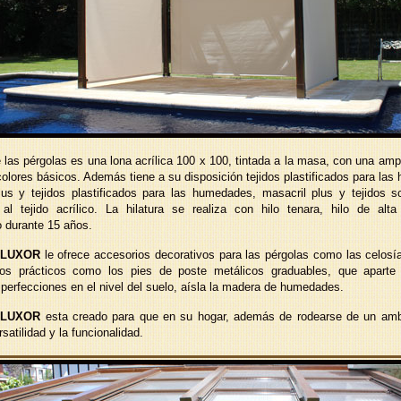
e las pérgolas es una lona acrílica 100 x 100, tintada a la masa, con una am
colores básicos. Además tiene a su disposición tejidos plastificados para la
lus y tejidos plastificados para las humedades, masacril plus y tejidos 
a al tejido acrílico. La hilatura se realiza con hilo tenara, hilo de alta
o durante 15 años.
 LUXOR
le ofrece accesorios decorativos para las pérgolas como las celosía
os prácticos como los pies de poste metálicos graduables, que aparte 
perfecciones en el nivel del suelo, aísla la madera de humedades.
 LUXOR
esta creado para que en su hogar, además de rodearse de un ambi
rsatilidad y la funcionalidad.